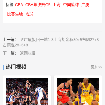
标签
CBA
CBA总决赛G5
上海
中国篮球
广厦
比赛集锦
篮球
上一篇：
🏀广厦扳回一城1-3上海胡金秋30+5布朗27+8
古德温28+6+8
下一篇：
返回栏目
热门视频
更多 >>