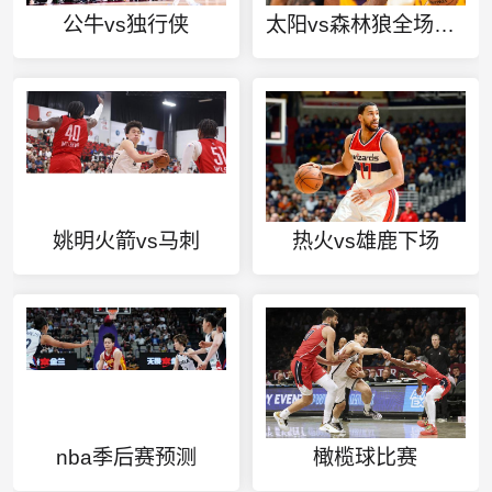
公牛vs独行侠
太阳vs森林狼全场回放
姚明火箭vs马刺
热火vs雄鹿下场
nba季后赛预测
橄榄球比赛