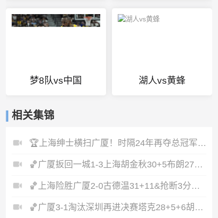
梦8队vs中国
湖人vs黄蜂
相关集锦
🏆上海绅士横扫广厦！时隔24年再夺总冠军！王哲林爆砍29+14！
🏀广厦扳回一城1-3上海胡金秋30+5布朗27+8古德温28+6+8
🏀上海险胜广厦2-0古德温31+11&抢断3分压哨绝杀布朗空砍50分
🏀广厦3-1淘汰深圳再进决赛塔克28+5+6胡金秋15+8贺希宁12分