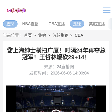
NBA直播
CBA直播
英超直播
篮球
足球
当前位置：
首页
集锦
篮球集锦
CBA
🏆上海绅士横扫广厦！时隔24年再夺总
冠军！王哲林爆砍29+14！
来源：24直播网
发布时间：2026-06-06 14:00:04