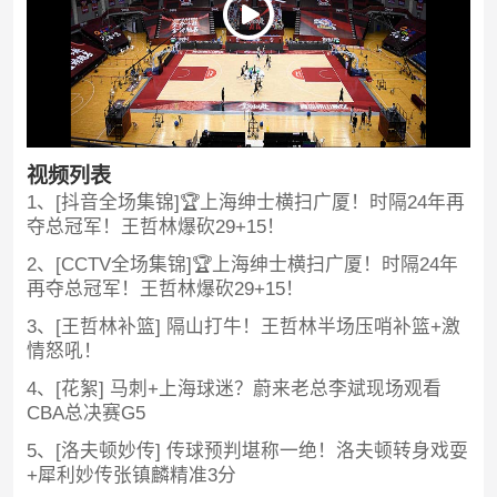
视频列表
1、[抖音全场集锦]🏆上海绅士横扫广厦！时隔24年再
夺总冠军！王哲林爆砍29+15！
2、[CCTV全场集锦]🏆上海绅士横扫广厦！时隔24年
再夺总冠军！王哲林爆砍29+15！
3、[王哲林补篮] 隔山打牛！王哲林半场压哨补篮+激
情怒吼！
4、[花絮] 马刺+上海球迷？蔚来老总李斌现场观看
CBA总决赛G5
5、[洛夫顿妙传] 传球预判堪称一绝！洛夫顿转身戏耍
+犀利妙传张镇麟精准3分