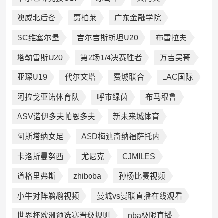
澳威北后备
贾柏莱
广东金融学院
SC维塞尔堡
吉尔吉斯斯坦U20
布雷拉夫
塔勒雷斯U20
第2场1/4决赛胜者
万吉吴哥
亚琛U19
代尔文塔
费城联合
LAC国际
阿拉戈亚诺体育队
呼市绿茵
布马穆鲁
ASV诺伊多夫帕恩多夫
新未来城体育
阿斯塔纳女足
ASD梅迪奇纳福萨托内
卡洛斯曼努西
尤尼克
CJMILES
道格里弗斯
zhiboba
孙杨比赛视频
小牛对阵鹈鹕视频
曼城vs曼联直播在线观看
世界杯欧洲预选赛晋级规则
nba极限直播