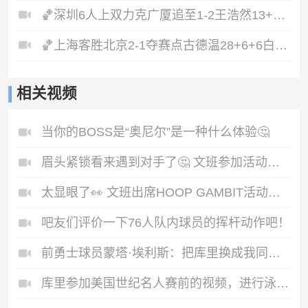
🏀深圳6人上双力克广厦追至1-2王浩然13+5布朗32+5+5&6失误
🏀上海客胜北京2-1夺赛点古德温28+6+6白边18+11周琦7+8+4帽
相关视频
当你的BOSS是“奥尼尔”是一种什么体验🤔
眉头紧锁看来遇到对手了🤔 文班参加活动与小粉丝对弈！
太显眼了👀 文班出席HOOP GAMBIT活动第二天！
吧友们评价一下76人队内球员的挥杆动作吧！
前勇士球员蒙塔·埃利斯：把库里换成我同样能夺冠 ...
库里参加美国世纪名人赛前的视频，进行泳池训练🏊‍♂️