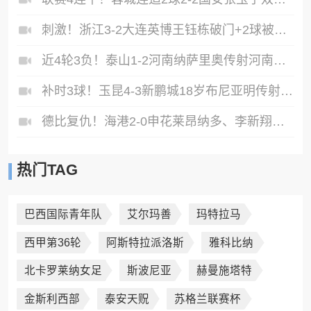
刺激！浙江3-2大连英博王钰栋破门+2球被吹毛伟杰世界波难救主
近4轮3负！泰山1-2河南纳萨里奥传射河南终结17年客场不胜泰山
补时3球！玉昆4-3新鹏城18岁布尼亚明传射侯永永乌龙卡约绝杀
德比复仇！海港2-0申花莱昂纳多、李新翔破门海港排名反超申花
热门TAG
巴西国际青年队
艾尔玛善
玛特拉马
西甲第36轮
阿斯特拉派洛斯
雅科比纳
北卡罗莱纳女足
斯波尼亚
赫曼施塔特
金斯利西部
泰安天贶
苏格兰联赛杯