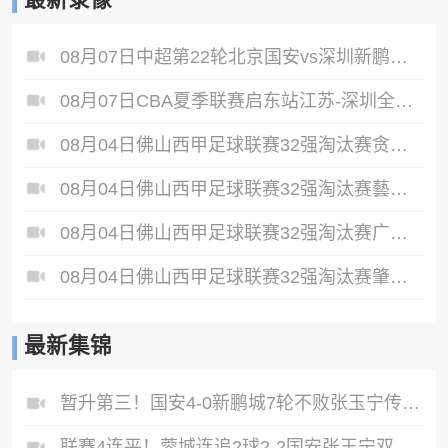
08月07日中超第22轮北京国安vs深圳新鹏城全场录像
08月07日CBA夏季联赛启东站江苏-深圳全场录像
08月04日佛山西甲足球联赛32强淘汰赛贪玩游戏VS美的薪火全场录像
08月04日佛山西甲足球联赛32强淘汰赛藝品高國際VS湛江狂狼·粵辉能源全场录像
08月04日佛山西甲足球联赛32强淘汰赛广东西南建设VS香港圣徒全场录像
08月04日佛山西甲足球联赛32强淘汰赛肇庆恒骏成VS三七互娱全场录像
最新集锦
暂升第三！国安4-0新鹏城7轮不败张玉宁传射达万双响法比奥破门
联赛4连平！蓉城连追2球2-2国安张玉宁双响韦世豪助攻索罗金绝平