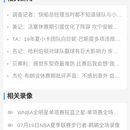
调查记者：快船总经理当时都不知道球队与小卡有多少份秘密协议
美记：活塞休赛期引援优化了阵容 坎宁安蜕变或可助球队叫板豪强
TA：19年夏小卡团队向珍妮·巴斯提多项违规激励要求 但都被拒绝
名记：哈利伯顿对球队赢球有巨大影响力 步行者或再成争冠热门
贝弗利：感觉东契奇最难防 比赛后我会想“我真的啥也做不了”
杰伦·布朗谈休赛期批评声音：不感到意外 会专注于应该专注的事
相关录像
WNBA全明星单项赛投篮之星-单项赛全场录像
07月19日NBA夏季联赛步行者-鹈鹕全场录像