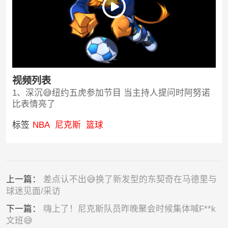
视频列表
1、深沉😅纽约五虎参加节目 当主持人提问时阿努诺
比表情亮了
标签
NBA
尼克斯
篮球
上一篇：
差点认不出😅换了新发型的东契奇在马德里与
球迷见面/采访
下一篇：
嗨上了！尼克斯队员昨晚聚会时候集体喊F**k
文班😅