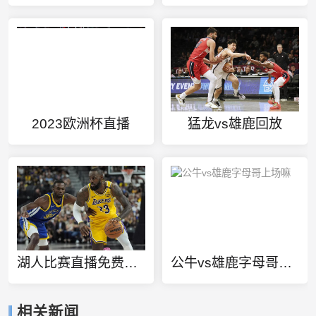
2023欧洲杯直播
猛龙vs雄鹿回放
湖人比赛直播免费观看在线高清
公牛vs雄鹿字母哥上场嘛
相关新闻