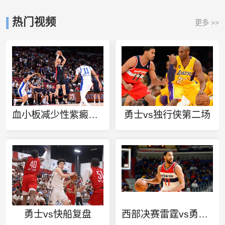
热门视频
更多 >>
血小板减少性紫癜能根治吗
勇士vs独行侠第二场
勇士vs快船复盘
西部决赛雷霆vs勇士第五场