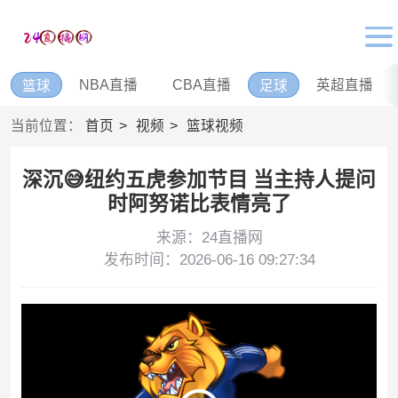
NBA直播
CBA直播
英超直播
篮球
足球
当前位置：
首页
视频
篮球视频
深沉😅纽约五虎参加节目 当主持人提问
时阿努诺比表情亮了
来源：24直播网
发布时间：2026-06-16 09:27:34