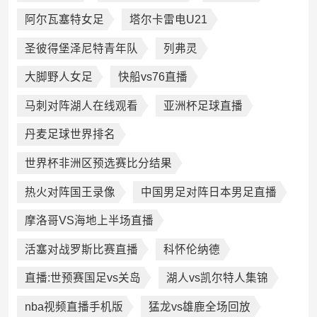
阿尔瓦塞特女足
塔尔卡雷电U21
圣彼得堡泽尼特青年队
列弗灵
大脚野人女足
快船vs76直播
马刺对阵湖人在线观看
亚洲杯足球直播
丹麦足球世界排名
世界杯非洲区预选赛比分结果
热火对阵国王录像
中国男足对阵日本男足直播
摩洛哥VS海地上半场直播
活塞对战罗斯比赛直播
科怀伦纳德
直播:世预赛国足vs关岛
湖人vs凯尔特人集锦
nba视频直播手机版
猛龙vs雄鹿全场回放