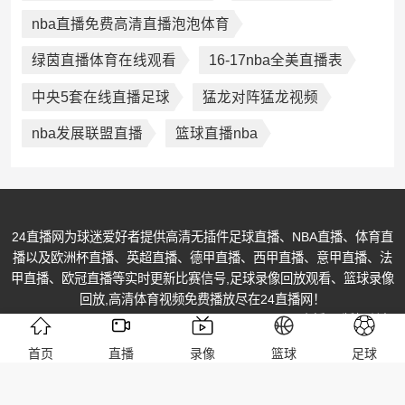
nba直播免费高清直播泡泡体育
绿茵直播体育在线观看
16-17nba全美直播表
中央5套在线直播足球
猛龙对阵猛龙视频
nba发展联盟直播
篮球直播nba
24直播网为球迷爱好者提供高清无插件足球直播、NBA直播、体育直
播以及欧洲杯直播、英超直播、德甲直播、西甲直播、意甲直播、法
甲直播、欧冠直播等实时更新比赛信号,足球录像回放观看、篮球录像
回放,高清体育视频免费播放尽在24直播网！
© Copyright @ 2013-2026 All Rights Reserved. 24直播网 版权所有
鲁ICP备18023138号-2
首页
直播
录像
篮球
足球