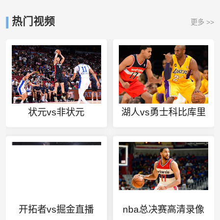
热门视频
更多 >>
状元vs非状元
湖人vs勇士科比库里
开拓者vs掘金直播
nba总决赛高清录像