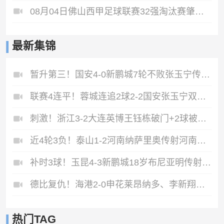
08月04日佛山西甲足球联赛32强淘汰赛肇庆恒骏成VS三七互娱全场录像
最新集锦
暂升第三！国安4-0新鹏城7轮不败张玉宁传射达万双响法比奥破门
联赛4连平！蓉城连追2球2-2国安张玉宁双响韦世豪助攻索罗金绝平
刺激！浙江3-2大连英博王钰栋破门+2球被吹毛伟杰世界波难救主
近4轮3负！泰山1-2河南纳萨里奥传射河南终结17年客场不胜泰山
补时3球！玉昆4-3新鹏城18岁布尼亚明传射侯永永乌龙卡约绝杀
德比复仇！海港2-0申花莱昂纳多、李新翔破门海港排名反超申花
热门TAG