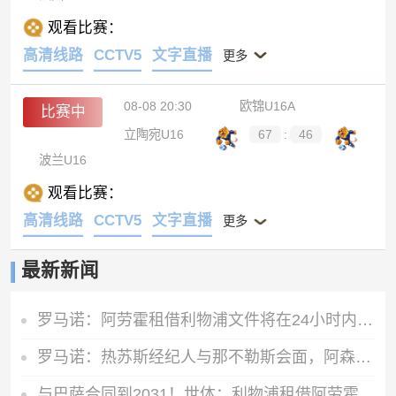
观看比赛：
高清线路
CCTV5
文字直播
更多
08-08 20:30
欧锦U16A
比赛中
立陶宛U16
67
:
46
波兰U16
观看比赛：
高清线路
CCTV5
文字直播
更多
最新新闻
罗马诺：阿劳霍租借利物浦文件将在24小时内签署，买断条款非强制
罗马诺：热苏斯经纪人与那不勒斯会面，阿森纳仅考虑永久出售
与巴萨合同到2031！世体：利物浦租借阿劳霍一年，赛季末可选买断