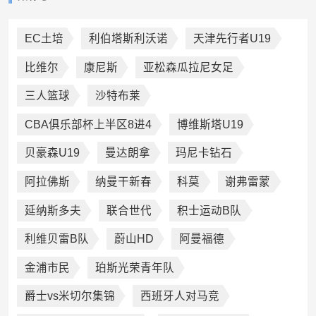
EC土培
利伯塔斯利沃诺
天津先行者U19
比维尔
康尼斯
亚松森瓜拉尼女足
三人篮球
沙特布莱
CBA俱乐部杯上半区8进4
博维斯塔U19
贝豪森U19
曼达朗拿
玛尼卡钻石
阿拉佛斯
纳曼干新春
科莫
谢弗雷蒙
延纳斯多夫
联合世代
积士运动B队
利维贝雷B队
蔚山HD
阿曼福德
金浦市民
珀斯光荣青年队
爵士vs米切尔集锦
西班牙人对马竞