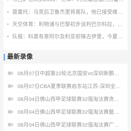
莫雷托：马竞后卫鲁杰里将离队，他已接受维拉的报价
天空体育：利物浦与巴黎初步谈判巴尔科拉，但估值存在巨大差距
队报：科莫有意阿尔及利亚前锋古伊里，今夏世界杯出场4次打进1球
最新录像
08月07日中超第22轮北京国安vs深圳新鹏城全场录像
08月07日CBA夏季联赛启东站江苏-深圳全场录像
08月04日佛山西甲足球联赛32强淘汰赛贪玩游戏VS美的薪火全场录像
08月04日佛山西甲足球联赛32强淘汰赛藝品高國際VS湛江狂狼·粵辉能源全场录像
08月04日佛山西甲足球联赛32强淘汰赛广东西南建设VS香港圣徒全场录像