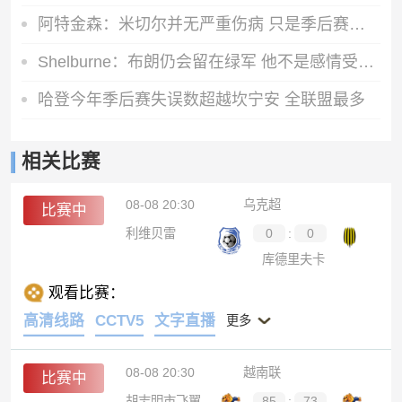
阿特金森：米切尔并无严重伤病 只是季后赛难免的磕碰与小伤
Shelburne：布朗仍会留在绿军 他不是感情受伤就要申请交易的人
哈登今年季后赛失误数超越坎宁安 全联盟最多
相关比赛
08-08 20:30
乌克超
比赛中
利维贝雷
0
:
0
库德里夫卡
观看比赛：
高清线路
CCTV5
文字直播
更多
08-08 20:30
越南联
比赛中
胡志明市飞翼
85
:
73