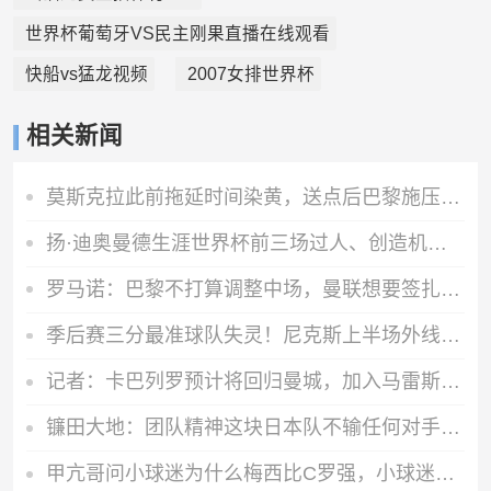
世界杯葡萄牙VS民主刚果直播在线观看
快船vs猛龙视频
2007女排世界杯
相关新闻
莫斯克拉此前拖延时间染黄，送点后巴黎施压，裁判未出示第二黄
扬·迪奥曼德生涯世界杯前三场过人、创造机会上双，本世纪首人
罗马诺：巴黎不打算调整中场，曼联想要签扎伊尔·埃梅里不现实
季后赛三分最准球队失灵！尼克斯上半场外线19中2 骑士21中8
记者：卡巴列罗预计将回归曼城，加入马雷斯卡教练团队
镰田大地：团队精神这块日本队不输任何对手，但个人实力差距明显
甲亢哥问小球迷为什么梅西比C罗强，小球迷：梅西拿过一次世界杯